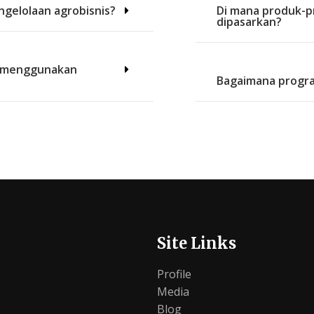
ngelolaan agrobisnis?
Di mana produk-p
dipasarkan?
s menggunakan
Bagaimana progra
Site Links
Profile
Media
Blog