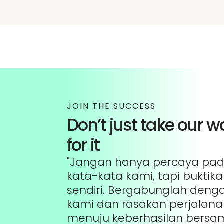
JOIN THE SUCCESS
Don’t just take our w
for it
"Jangan hanya percaya pa
kata-kata kami, tapi buktik
sendiri. Bergabunglah deng
kami dan rasakan perjalan
menuju keberhasilan bersa