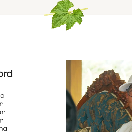
ord
da
an
an
an
ma.