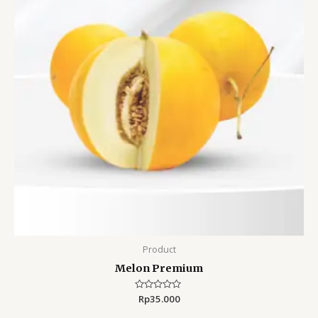
Product
Melon Premium
Rated
Rp
35.000
0
out