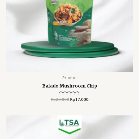
Product
Balado Mushroom Chip
Rp
20.000
Rated
Rp
17.000
0
out
of
5