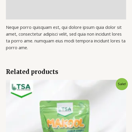
Additional information
Reviews (0)
Neque porro quisquam est, qui dolore ipsum quia dolor sit
amet, consectetur adipisci velit, sed quia non incidunt lores
ta porro ame. numquam eius modi tempora incidunt lores ta
porro ame.
Related products
Original
Current
Sale!
price
price
was:
is:
Rp20.000.
Rp17.000.