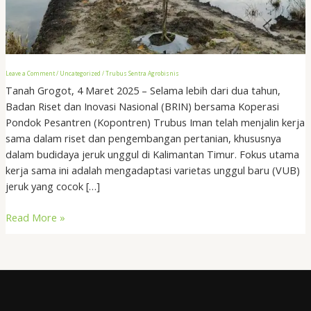
Kembangkan
Jeruk
Unggul
di
Kalimantan
Leave a Comment
/
Uncategorized
/
Trubus Sentra Agrobisnis
Timur
Tanah Grogot, 4 Maret 2025 – Selama lebih dari dua tahun,
Badan Riset dan Inovasi Nasional (BRIN) bersama Koperasi
Pondok Pesantren (Kopontren) Trubus Iman telah menjalin kerja
sama dalam riset dan pengembangan pertanian, khususnya
dalam budidaya jeruk unggul di Kalimantan Timur. Fokus utama
kerja sama ini adalah mengadaptasi varietas unggul baru (VUB)
jeruk yang cocok […]
Read More »