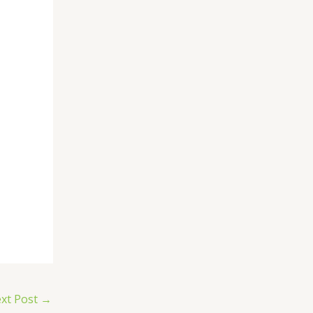
xt Post
→