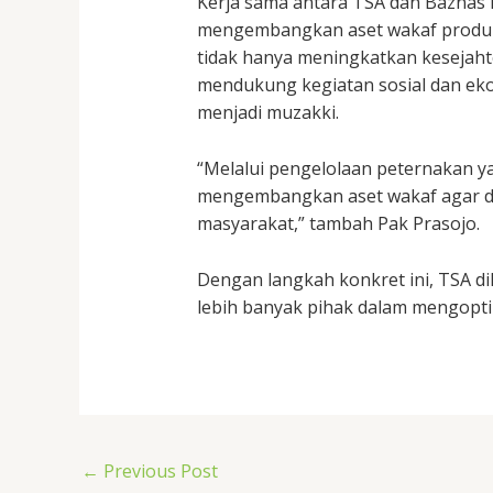
Kerja sama antara TSA dan Baznas i
mengembangkan aset wakaf produk
tidak hanya meningkatkan kesejahte
mendukung kegiatan sosial dan ek
menjadi muzakki.
“Melalui pengelolaan peternakan y
mengembangkan aset wakaf agar d
masyarakat,” tambah Pak Prasojo.
Dengan langkah konkret ini, TSA d
lebih banyak pihak dalam mengopti
←
Previous Post